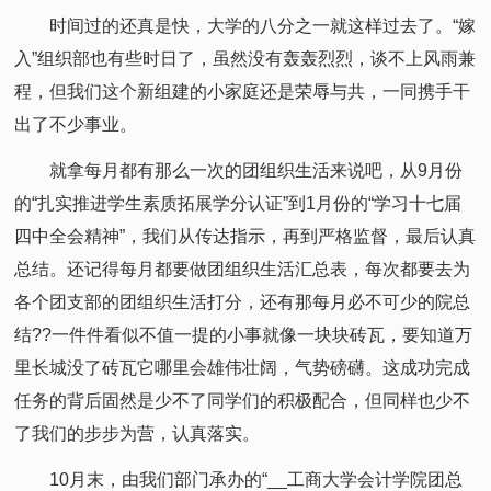
时间过的还真是快，大学的八分之一就这样过去了。“嫁
入”组织部也有些时日了，虽然没有轰轰烈烈，谈不上风雨兼
程，但我们这个新组建的小家庭还是荣辱与共，一同携手干
出了不少事业。
就拿每月都有那么一次的团组织生活来说吧，从9月份
的“扎实推进学生素质拓展学分认证”到1月份的“学习十七届
四中全会精神”，我们从传达指示，再到严格监督，最后认真
总结。还记得每月都要做团组织生活汇总表，每次都要去为
各个团支部的团组织生活打分，还有那每月必不可少的院总
结??一件件看似不值一提的小事就像一块块砖瓦，要知道万
里长城没了砖瓦它哪里会雄伟壮阔，气势磅礴。这成功完成
任务的背后固然是少不了同学们的积极配合，但同样也少不
了我们的步步为营，认真落实。
10月末，由我们部门承办的“__工商大学会计学院团总