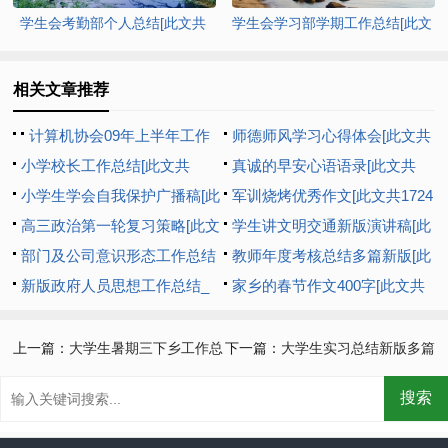
学生会考勤部个人总结[此文共
学生会学习部学期工作总结[此文
5352字]
共9791字]
相关文章推荐
计算机协会09年上半年工作
师德师风学习心得体会[此文共
总结暨下半年工作打算[此文共
小学校长工作总结[此文共
952字]
真诚的早安心语语录[此文共
14861字]
13943字]
小学生学会自我保护广播稿[此
9262字]
军训烧烤优秀作文[此文共1724
文共1046字]
高三政治第一轮复习策略[此文
字]
学生讲文明交通新版演讲稿[此
共4138字]
部门及公司意识形态工作总结
文共3686字]
教师年度考核总结多篇新版[此
[此文共1216字]
新版政府人员思想工作总结_
文共5815字]
家乡的春节作文400字[此文共
思想工作总结多篇[此文共5567
5544字]
字]
上一篇：
大学生暑期三下乡工作总
下一篇：
大学生实习总结新版多篇
结新版多篇[此文共8092字]
[此文共6864字]