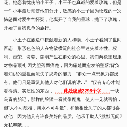
花。她恋着忧伤的小王子，小王子也真诚的爱着玫瑰，但是
一件小事最后却使他们分开，敏感的小王子因为玫瑰的一次
恼怒而对爱生气怀疑，他离开了自我的星球，抛下了玫瑰，
开始了自我孤单的旅行。
小王子在旅途中接触着新的人和物。小王子看到了世间
百态，形形色色的人在物欲横流的社会里迷失着本性。权
利、虚荣、贪婪、懦弱产生在群众的心里。我们向欲望屈服
对物品顶礼;因为堕落而痛楚，因为痛楚而愈发的堕落;背负
着知识的重担而流失了思考的能力，“群众一点想象力都没
有。他们只是重复其他人对他们说的话…”，“仅有专心才能
看得清。实质性的东西，
……此处隐藏2298个字……
一块
乌青的胎记，那样的脸猛一看就像魔鬼，使人一见就害怕，
但“人不可貌相，海水不可斗量”，和他相处久了的人都很喜
欢他，因为他具有许多美好的品质。他乐于助人?默默无闻?
无私奉献……