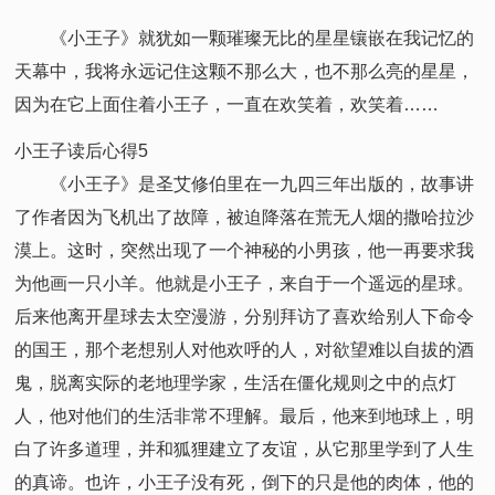
《小王子》就犹如一颗璀璨无比的星星镶嵌在我记忆的
天幕中，我将永远记住这颗不那么大，也不那么亮的星星，
因为在它上面住着小王子，一直在欢笑着，欢笑着……
小王子读后心得5
《小王子》是圣艾修伯里在一九四三年出版的，故事讲
了作者因为飞机出了故障，被迫降落在荒无人烟的撒哈拉沙
漠上。这时，突然出现了一个神秘的小男孩，他一再要求我
为他画一只小羊。他就是小王子，来自于一个遥远的星球。
后来他离开星球去太空漫游，分别拜访了喜欢给别人下命令
的国王，那个老想别人对他欢呼的人，对欲望难以自拔的酒
鬼，脱离实际的老地理学家，生活在僵化规则之中的点灯
人，他对他们的生活非常不理解。最后，他来到地球上，明
白了许多道理，并和狐狸建立了友谊，从它那里学到了人生
的真谛。也许，小王子没有死，倒下的只是他的肉体，他的