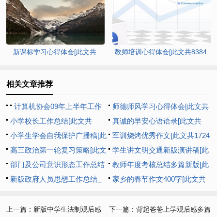
字]
6341字]
新课标学习心得体会[此文共
教师培训心得体会[此文共8384
5375字]
字]
相关文章推荐
计算机协会09年上半年工作
师德师风学习心得体会[此文共
总结暨下半年工作打算[此文共
小学校长工作总结[此文共
952字]
真诚的早安心语语录[此文共
14861字]
13943字]
小学生学会自我保护广播稿[此
9262字]
军训烧烤优秀作文[此文共1724
文共1046字]
高三政治第一轮复习策略[此文
字]
学生讲文明交通新版演讲稿[此
共4138字]
部门及公司意识形态工作总结
文共3686字]
教师年度考核总结多篇新版[此
[此文共1216字]
新版政府人员思想工作总结_
文共5815字]
家乡的春节作文400字[此文共
思想工作总结多篇[此文共5567
5544字]
字]
上一篇：
新版中学生法制观后感
下一篇：
背起爸爸上学观后感多篇