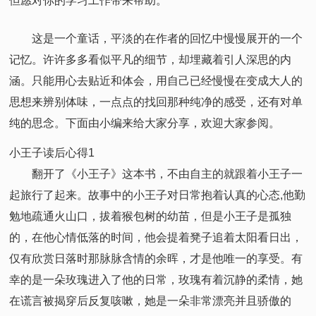
但愿对你的学习工作带来帮助。
这是一个童话，平淡的在作者的回忆中慢慢展开的一个
记忆。许许多多看似平凡的细节，却埋藏着引人深思的内
涵。只能用心去贴近和体会，用自己已经慢慢在变成大人的
思想来辨别体味，一点点的找回那种纯净的感受，还有对单
纯的思念。下面由小编来给大家分享，欢迎大家参阅。
小王子读后心得1
翻开了《小王子》这本书，不由自主的就跟着小王子一
起旅行了起来。故事中的小王子对日常抱着认真的心态,他勤
勉地疏通火山口，拔着猴包树的幼苗，但是小王子是孤独
的，在他心情低落的时间，他会提着凳子追着太阳看日出，
仅有欣赏日落时那脉脉含情的余晖，才是他唯一的享受。有
幸的是一朵玫瑰进入了他的日常，玫瑰有着沉静的柔情，她
在谎言被揭穿后反复咳嗽，她是一朵非常漂亮并且骄傲的