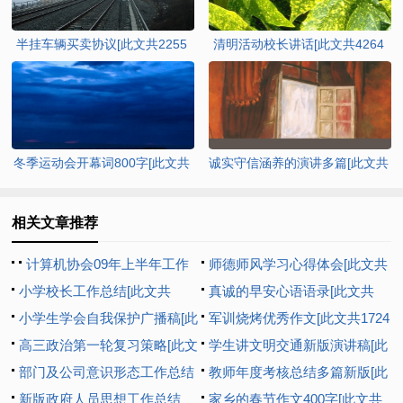
半挂车辆买卖协议[此文共2255
清明活动校长讲话[此文共4264
字]
字]
冬季运动会开幕词800字[此文共
诚实守信涵养的演讲多篇[此文共
4014字]
4886字]
相关文章推荐
计算机协会09年上半年工作
师德师风学习心得体会[此文共
总结暨下半年工作打算[此文共
小学校长工作总结[此文共
952字]
真诚的早安心语语录[此文共
14861字]
13943字]
小学生学会自我保护广播稿[此
9262字]
军训烧烤优秀作文[此文共1724
文共1046字]
高三政治第一轮复习策略[此文
字]
学生讲文明交通新版演讲稿[此
共4138字]
部门及公司意识形态工作总结
文共3686字]
教师年度考核总结多篇新版[此
[此文共1216字]
新版政府人员思想工作总结_
文共5815字]
家乡的春节作文400字[此文共