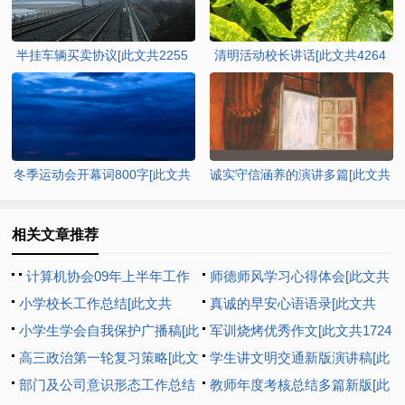
半挂车辆买卖协议[此文共2255
清明活动校长讲话[此文共4264
字]
字]
冬季运动会开幕词800字[此文共
诚实守信涵养的演讲多篇[此文共
4014字]
4886字]
相关文章推荐
计算机协会09年上半年工作
师德师风学习心得体会[此文共
总结暨下半年工作打算[此文共
小学校长工作总结[此文共
952字]
真诚的早安心语语录[此文共
14861字]
13943字]
小学生学会自我保护广播稿[此
9262字]
军训烧烤优秀作文[此文共1724
文共1046字]
高三政治第一轮复习策略[此文
字]
学生讲文明交通新版演讲稿[此
共4138字]
部门及公司意识形态工作总结
文共3686字]
教师年度考核总结多篇新版[此