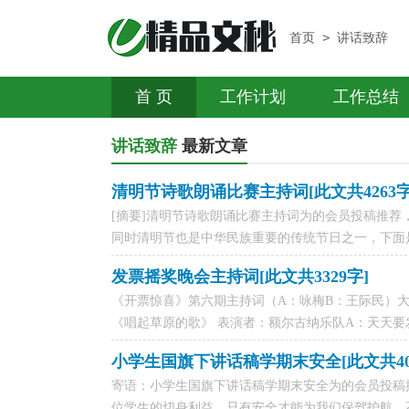
>
首页
讲话致辞
首 页
工作计划
工作总结
讲话致辞
最新文章
清明节诗歌朗诵比赛主持词[此文共4263字
[摘要]清明节诗歌朗诵比赛主持词为的会员投稿推荐
同时清明节也是中华民族重要的传统节日之一，下面是
发票摇奖晚会主持词[此文共3329字]
《开票惊喜》第六期主持词（A：咏梅B：王际民）
《唱起草原的歌》 表演者：额尔古纳乐队A：天天要发
小学生国旗下讲话稿学期末安全[此文共403
寄语：小学生国旗下讲话稿学期末安全为的会员投稿
位学生的切身利益，只有安全才能为我们保驾护航，不