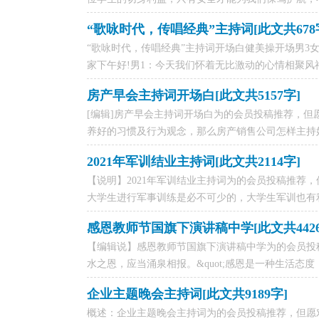
“歌咏时代，传唱经典”主持词[此文共678
“歌咏时代，传唱经典”主持词开场白健美操开场男3
家下午好!男1：今天我们怀着无比激动的心情相聚风神
房产早会主持词开场白[此文共5157字]
[编辑]房产早会主持词开场白为的会员投稿推荐，但
养好的习惯及行为观念，那么房产销售公司怎样主持好早
2021年军训结业主持词[此文共2114字]
【说明】2021年军训结业主持词为的会员投稿推荐
大学生进行军事训练是必不可少的，大学生军训也有利
感恩教师节国旗下演讲稿中学[此文共4426
【编辑说】感恩教师节国旗下演讲稿中学为的会员投稿
水之恩，应当涌泉相报。&quot;感恩是一种生活态度
企业主题晚会主持词[此文共9189字]
概述：企业主题晚会主持词为的会员投稿推荐，但愿