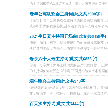
的主持词该怎么写吗?下面是小编为大家整理的关于企业
老年公寓联欢会主持词[此文共3908字]
【编辑】老年公寓联欢会主持词为的会员投稿推荐，
式不断扩大的发展趋势,越来越多的老年人将老年公寓作
2021生日宴主持词开场白[此文共6358字]
摘要：2021生日宴主持词开场白为的会员投稿推荐
伙伴参与晚会，在晚会上的发言更是需要十分的斟酌一
母亲六十大寿主持词[此文共6833字]
导语：母亲六十大寿主持词为的会员投稿推荐，但愿
的主持词你知道要怎么讲吗?下面是小编为大家整理的关
端午晚会主持词[此文共943字]
(开场舞过后)开场白：甲：亲爱的观众朋友们 、直
艾，香满堂；甲：吃粽子，撒白糖；龙舟下水喜洋洋。
百天酒主持词[此文共3444字]