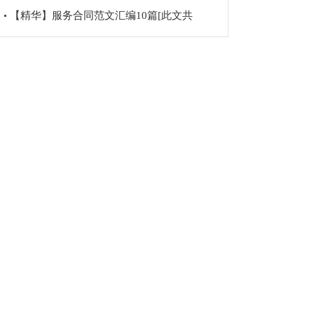
【精华】服务合同范文汇编10篇[此文共
10763字]